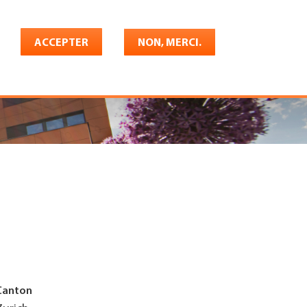
Français
rrière
ACCEPTER
Shop
Konto
NON, MERCI.
Canton