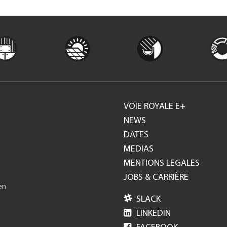
VOIE ROYALE E+
Footer
NEWS
DATES
GH
MEDIAS
MENTIONS LEGALES
JOBS & CARRIÈRE
en

SLACK

LINKEDIN