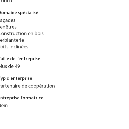
Zurich
Domaine spécialisé
Façades
Fenêtres
Construction en bois
Ferblanterie
Toits inclinées
Taille de l’entreprise
plus de 49
Typ d'enterprise
Partenaire de coopération
Entreprise formatrice
Nein