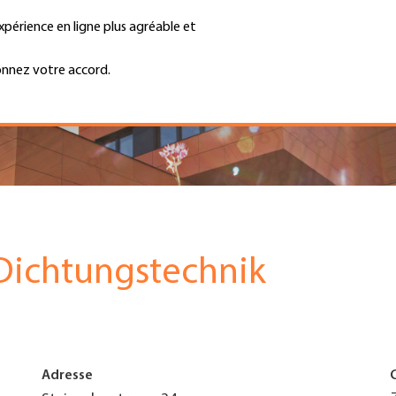
xpérience en ligne plus agréable et
Trouver une entreprise
Emplois et ca
Recherche
GH
onnez votre accord.
Top
Menu
Dichtungstechnik
Adresse