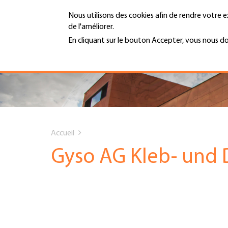
Aller
Nous utilisons des cookies afin de rendre votre e
au
de l'améliorer.
contenu
MENU
principal
En cliquant sur le bouton Accepter, vous nous d
En savoir plus
Hauptnavigation
PORTRAIT
SERVICES
You
INFOTHÈQUE
Accueil
are
Gyso AG Kleb- und 
DATES
here
AFFILIATION
JOBS & CARRIÈRE