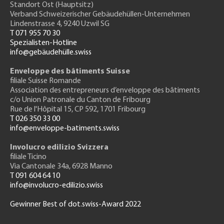
Standort Ost (Hauptsitz)
Verband Schweizerischer Gebäudehüllen-Unternehmen
Lindenstrasse 4, 9240 Uzwil SG
T 071 955 70 30
Spezialisten-Hotline
info@gebäudehülle.swiss
Enveloppe des bâtiments Suisse
filiale Suisse Romande
Association des entrepreneurs
d’enveloppe des bâtiments
c/o Union Patronale du Canton de Fribourg
Rue de l'H
ôpital 15
, CP 592, 1701 Fribourg
T 026 350 33 00
info@enveloppe-batiments.swiss
Involucro edilizio Svizzera
filiale Ticino
Via Cantonale 34a, 6928 Manno
T 091 604 64 10
info@involucro-edilizio.swiss
Gewinner Best of dot.swiss-Award 2022
Footer