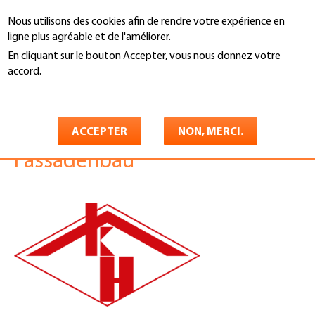
Aller
Nous utilisons des cookies afin de rendre votre expérience en
au
Recherche
ligne plus agréable et de l'améliorer.
contenu
principal
En cliquant sur le bouton Accepter, vous nous donnez votre
You
accord.
Accueil
are
En savoir plus
Hasler Bedachungen AG
here
Bedachungen und
ACCEPTER
NON, MERCI.
Fassadenbau