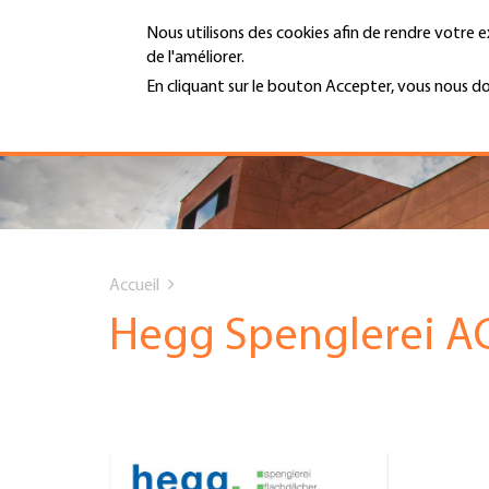
Aller
Nous utilisons des cookies afin de rendre votre e
au
de l'améliorer.
contenu
MENU
principal
En cliquant sur le bouton Accepter, vous nous d
En savoir plus
Hauptnavigation
PORTRAIT
SERVICES
You
INFOTHÈQUE
Accueil
are
Hegg Spenglerei A
DATES
here
AFFILIATION
JOBS & CARRIÈRE