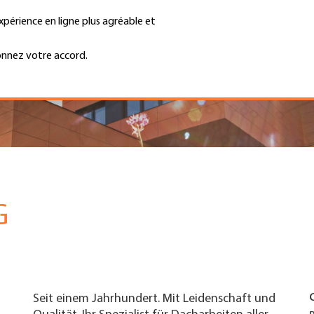
xpérience en ligne plus agréable et
Trouver une entreprise
Emplois et ca
Recherche
GH
onnez votre accord.
Top
Menu
G
Seit einem Jahrhundert. Mit Leidenschaft und