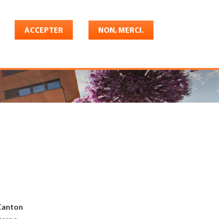
Français
rrière
ACCEPTER
Shop
Konto
NON, MERCI.
Canton