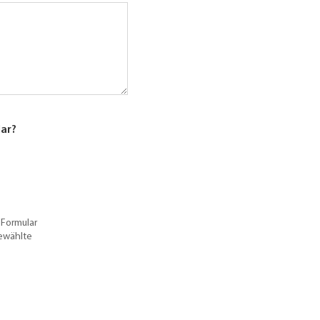
lar?
 Formular
gewählte