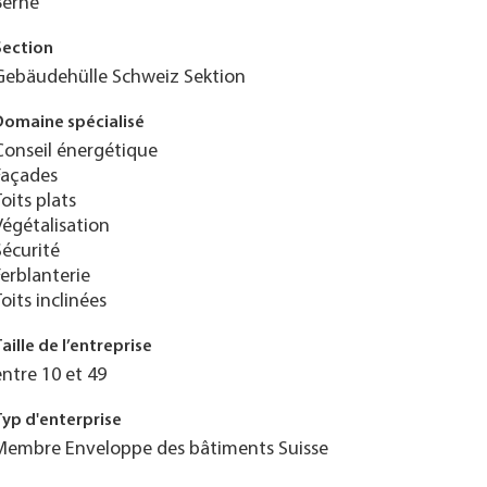
Berne
Section
Gebäudehülle Schweiz Sektion
Domaine spécialisé
Conseil énergétique
Façades
Toits plats
Végétalisation
Sécurité
Ferblanterie
Toits inclinées
Taille de l’entreprise
entre 10 et 49
Typ d'enterprise
Membre Enveloppe des bâtiments Suisse