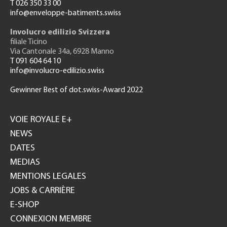
T 026 350 33 00
info@enveloppe-batiments.swiss
Involucro edilizio Svizzera
filiale Ticino
Via Cantonale 34a, 6928 Manno
T 091 604 64 10
info@involucro-edilizio.swiss
Gewinner Best of dot.swiss-Award 2022
Footer
GH
VOIE ROYALE E+
NEWS
DATES
MEDIAS
MENTIONS LEGALES
JOBS & CARRIÈRE
E-SHOP
CONNEXION MEMBRE