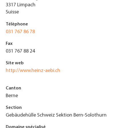
3317
Limpach
Suisse
Télèphone
031 767 86 78
Fax
031 767 88 24
Site web
http://www.heinz-aebi.ch
Canton
Berne
Section
Gebäudehülle Schweiz Sektion Bern-Solothurn
Domaine spécialisé