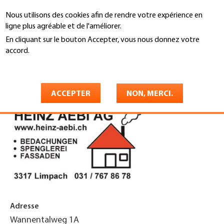
Aller
Nous utilisons des cookies afin de rendre votre expérience en
au
Recherche
ligne plus agréable et de l'améliorer.
contenu
principal
En cliquant sur le bouton Accepter, vous nous donnez votre
You
accord.
Accueil
are
En savoir plus
Heinz Aebi AG
here
ACCEPTER
NON, MERCI.
Adresse
Wannentalweg 1A