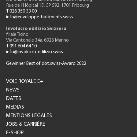
Rue de l'H
ôpital 15
, CP 592, 1701 Fribourg
T 026 350 33 00
info@enveloppe-batiments.swiss
Involucro edilizio Svizzera
filiale Ticino
Via Cantonale 34a, 6928 Manno
T 091 604 64 10
info@involucro-edilizio.swiss
Gewinner Best of dot.swiss-Award 2022
Footer
GH
VOIE ROYALE E+
NEWS
DATES
MEDIAS
MENTIONS LEGALES
JOBS & CARRIÈRE
E-SHOP