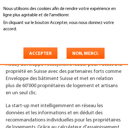
Aller
Nous utilisons des cookies afin de rendre votre expérience en
au
Recherche
ligne plus agréable et de l'améliorer.
contenu
principal
En cliquant sur le bouton Accepter, vous nous donnez votre
You
accord.
Accueil
are
En savoir plus
houzy.ch
here
ACCEPTER
NON, MERCI.
Houzy développe l'écosystème leader pour l’accès à la
propriété en Suisse avec des partenaires forts comme
Enveloppe des bâtiment Suisse et met en relation
plus de 60'000 propriétaires de logement et artisans
en un seul clic.
La start-up met intelligemment en réseau les
données et les informations et en déduit des
recommandations individuelles pour les propriétaires
de logements. Grâce au calculateur d'assainissement,