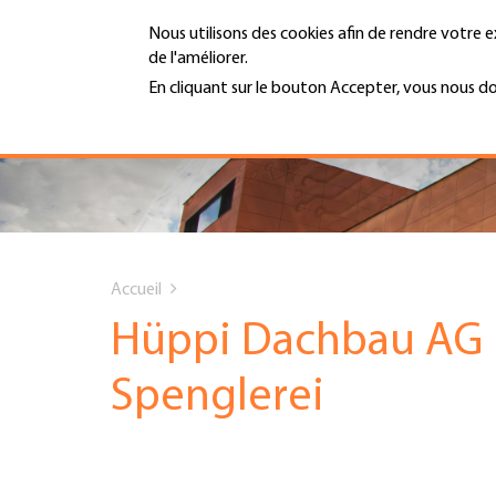
Aller
Nous utilisons des cookies afin de rendre votre e
au
de l'améliorer.
contenu
MENU
principal
En cliquant sur le bouton Accepter, vous nous d
En savoir plus
Hauptnavigation
PORTRAIT
SERVICES
You
INFOTHÈQUE
Accueil
are
Hüppi Dachbau AG
DATES
here
Spenglerei
AFFILIATION
JOBS & CARRIÈRE