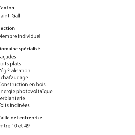
Canton
Saint-Gall
Section
Membre individuel
Domaine spécialisé
Façades
Toits plats
Végétalisation
Échafaudage
Construction en bois
Énergie photovoltaïque
Ferblanterie
Toits inclinées
Taille de l’entreprise
entre 10 et 49