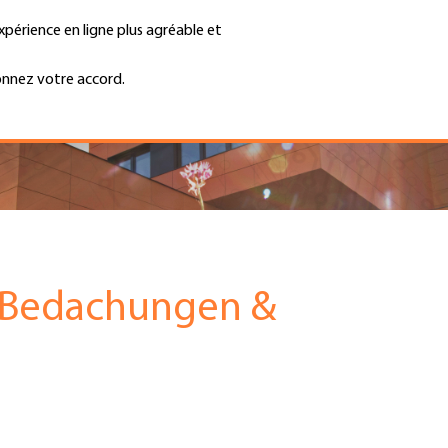
xpérience en ligne plus agréable et
Trouver une entreprise
Emplois et ca
Recherche
GH
onnez votre accord.
Top
Menu
 Bedachungen &