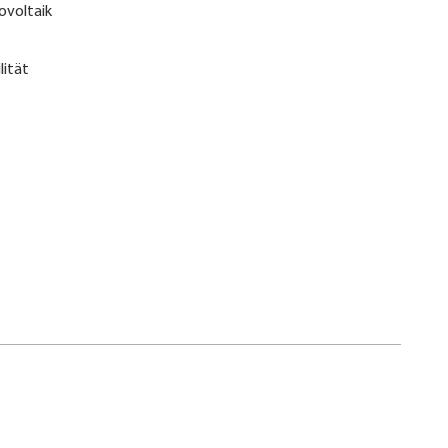
ovoltaik
lität