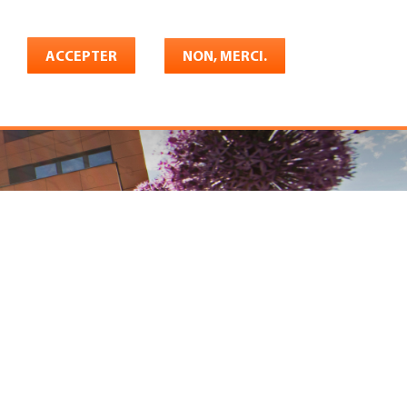
Français
rrière
ACCEPTER
Shop
Konto
NON, MERCI.