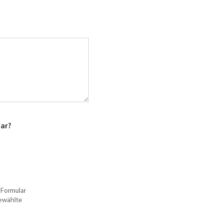
lar?
 Formular
gewählte