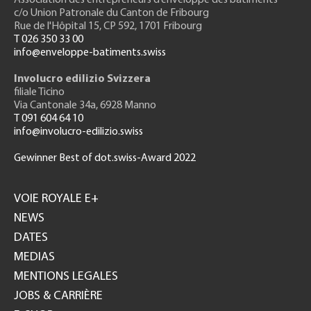
Association des entrepreneurs
d’enveloppe des bâtiments
c/o Union Patronale du Canton de Fribourg
Rue de l'H
ôpital 15
, CP 592, 1701 Fribourg
T 026 350 33 00
info@enveloppe-batiments.swiss
Involucro edilizio Svizzera
filiale Ticino
Via Cantonale 34a, 6928 Manno
T 091 604 64 10
info@involucro-edilizio.swiss
Gewinner Best of dot.swiss-Award 2022
Footer
GH
VOIE ROYALE E+
NEWS
DATES
MEDIAS
MENTIONS LEGALES
JOBS & CARRIÈRE