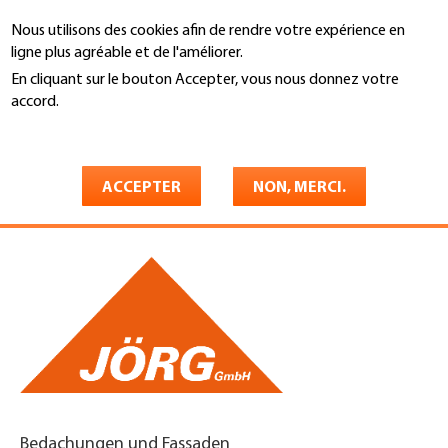
Aller
Nous utilisons des cookies afin de rendre votre expérience en
au
Recherche
ligne plus agréable et de l'améliorer.
contenu
principal
En cliquant sur le bouton Accepter, vous nous donnez votre
You
accord.
Accueil
are
En savoir plus
Jörg GmbH Bedachungen +
here
Fassaden
ACCEPTER
NON, MERCI.
Bedachungen und Fassaden