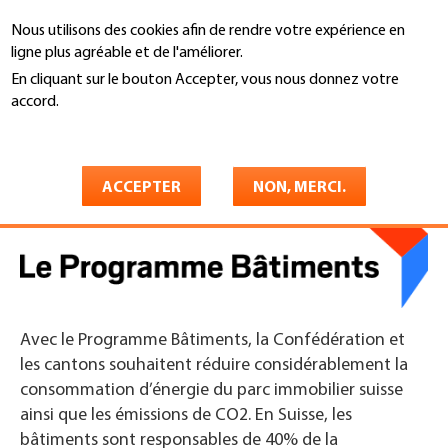
Aller
Nous utilisons des cookies afin de rendre votre expérience en
au
Recherche
ligne plus agréable et de l'améliorer.
contenu
principal
En cliquant sur le bouton Accepter, vous nous donnez votre
You
accord.
Accueil
are
En savoir plus
Le Programme Bâtiments
here
ACCEPTER
NON, MERCI.
Avec le Programme Bâtiments, la Confédération et
les cantons souhaitent réduire considérablement la
consommation d’énergie du parc immobilier suisse
ainsi que les émissions de CO2. En Suisse, les
bâtiments sont responsables de 40% de la