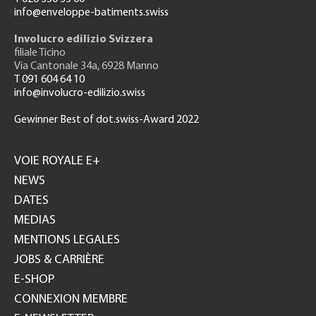
info@enveloppe-batiments.swiss
Involucro edilizio Svizzera
filiale Ticino
Via Cantonale 34a, 6928 Manno
T 091 604 64 10
info@involucro-edilizio.swiss
Gewinner Best of dot.swiss-Award 2022
Footer
GH
VOIE ROYALE E+
NEWS
DATES
MEDIAS
MENTIONS LEGALES
JOBS & CARRIÈRE
E-SHOP
CONNEXION MEMBRE