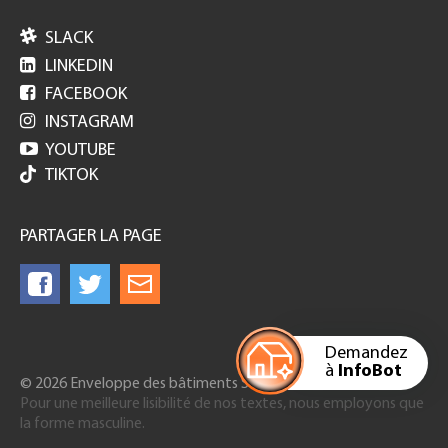

SLACK

LINKEDIN

FACEBOOK

INSTAGRAM

YOUTUBE
TIKTOK
PARTAGER LA PAGE
Demandez
à
InfoBot
© 2026 Enveloppe des bâtiments Suisse
Pour une meilleure lisibilité de nos textes, nous employons que
la forme masculine.