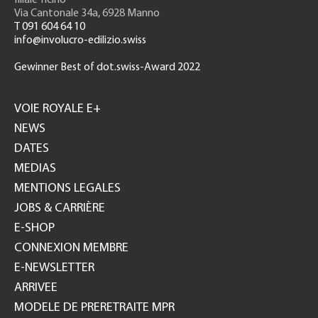
Via Cantonale 34a, 6928 Manno
T 091 604 64 10
info@involucro-edilizio.swiss
Gewinner Best of dot.swiss-Award 2022
Footer
GH
VOIE ROYALE E+
NEWS
DATES
MEDIAS
MENTIONS LEGALES
JOBS & CARRIÈRE
E-SHOP
CONNEXION MEMBRE
E-NEWSLETTER
ARRIVEE
MODELE DE PRERETRAITE MPR