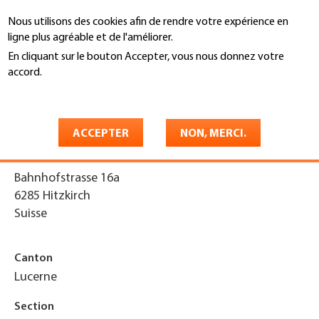
Aller
Nous utilisons des cookies afin de rendre votre expérience en
au
Recherche
ligne plus agréable et de l'améliorer.
contenu
principal
En cliquant sur le bouton Accepter, vous nous donnez votre
You
accord.
Accueil
are
En savoir plus
Mächi GmbH
here
ACCEPTER
NON, MERCI.
Adresse
Bahnhofstrasse 16a
6285
Hitzkirch
Suisse
Canton
Lucerne
Section