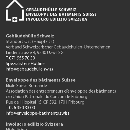
Gebäudehülle Schweiz
Standort Ost (Hauptsitz)
Verband Schweizerischer Gebäudehüllen-Unternehmen
Lindenstrasse 4, 9240 Uzwil SG
T 071 955 70 30
Spezialisten-Hotline
info@gebäudehülle.swiss
Enveloppe des bâtiments Suisse
filiale Suisse Romande
Association des entrepreneurs
d’enveloppe des bâtiments
c/o Union Patronale du Canton de Fribourg
Rue de l'H
ôpital 15
, CP 592, 1701 Fribourg
T 026 350 33 00
info@enveloppe-batiments.swiss
Involucro edilizio Svizzera
filiale Ticino