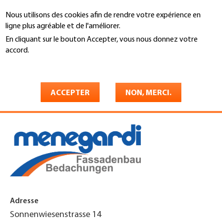
Aller
Nous utilisons des cookies afin de rendre votre expérience en
au
Recherche
ligne plus agréable et de l'améliorer.
contenu
principal
En cliquant sur le bouton Accepter, vous nous donnez votre
You
accord.
Accueil
are
En savoir plus
Menegardi AG
here
Fassadenbau/Bedachungen
ACCEPTER
NON, MERCI.
Adresse
Sonnenwiesenstrasse 14