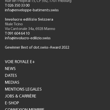
Rue de l'H
ôpital 15
, CP 592, 1701 Fribourg
T 026 350 33 00
info@enveloppe-batiments.swiss
Involucro edilizio Svizzera
filiale Ticino
Via Cantonale 34a, 6928 Manno
T 091 604 64 10
info@involucro-edilizio.swiss
Gewinner Best of dot.swiss-Award 2022
Footer
GH
VOIE ROYALE E+
NEWS
DATES
MEDIAS
MENTIONS LEGALES
JOBS & CARRIÈRE
E-SHOP