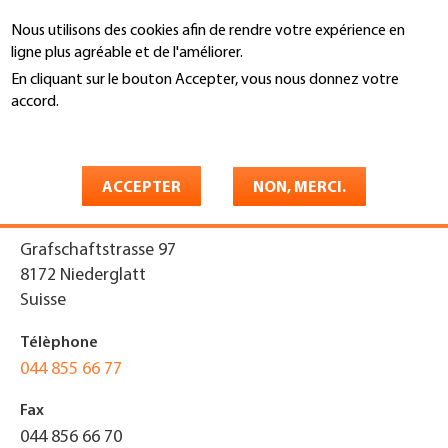
Aller
Nous utilisons des cookies afin de rendre votre expérience en
au
Recherche
ligne plus agréable et de l'améliorer.
contenu
principal
En cliquant sur le bouton Accepter, vous nous donnez votre
You
accord.
Accueil
are
En savoir plus
Mohn & Partner AG
here
ACCEPTER
NON, MERCI.
Adresse
Grafschaftstrasse 97
8172
Niederglatt
Suisse
Télèphone
044 855 66 77
Fax
044 856 66 70