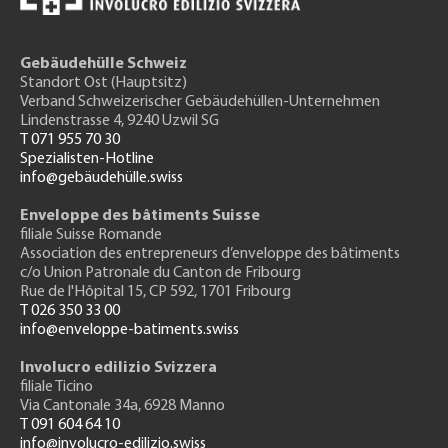
Gebäudehülle Schweiz
Standort Ost (Hauptsitz)
Verband Schweizerischer Gebäudehüllen-Unternehmen
Lindenstrasse 4, 9240 Uzwil SG
T 071 955 70 30
Spezialisten-Hotline
info@gebäudehülle.swiss
Enveloppe des bâtiments Suisse
filiale Suisse Romande
Association des entrepreneurs
d’enveloppe des bâtiments
c/o Union Patronale du Canton de Fribourg
Rue de l'H
ôpital 15
, CP 592, 1701 Fribourg
T 026 350 33 00
info@enveloppe-batiments.swiss
Involucro edilizio Svizzera
filiale Ticino
Via Cantonale 34a, 6928 Manno
T 091 604 64 10
info@involucro-edilizio.swiss