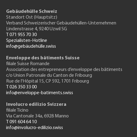
Gebäudehülle Schweiz
Standort Ost (Hauptsitz)
Verband Schweizerischer Gebäudehüllen-Unternehmen
Lindenstrasse 4, 9240 Uzwil SG
T 071 955 70 30
Spezialisten-Hotline
info@gebäudehülle.swiss
Enveloppe des bâtiments Suisse
filiale Suisse Romande
Association des entrepreneurs
d’enveloppe des bâtiments
c/o Union Patronale du Canton de Fribourg
Rue de l'H
ôpital 15
, CP 592, 1701 Fribourg
T 026 350 33 00
info@enveloppe-batiments.swiss
Involucro edilizio Svizzera
filiale Ticino
Via Cantonale 34a, 6928 Manno
T 091 604 64 10
info@involucro-edilizio.swiss