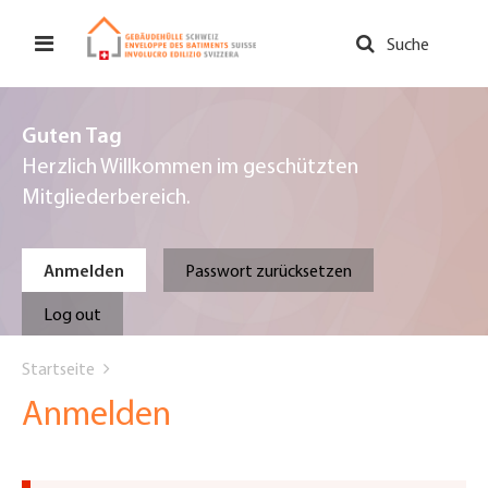
Direkt
zum
Suche
Inhalt
Guten Tag
Herzlich Willkommen im geschützten
Mitgliederbereich.
Primary
Anmelden
Passwort zurücksetzen
tabs
Log out
You
Startseite
are
Anmelden
here