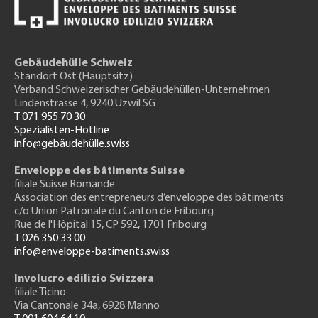
Gebäudehülle Schweiz
Standort Ost (Hauptsitz)
Verband Schweizerischer Gebäudehüllen-Unternehmen
Lindenstrasse 4, 9240 Uzwil SG
T 071 955 70 30
Spezialisten-Hotline
info@gebäudehülle.swiss
Enveloppe des bâtiments Suisse
filiale Suisse Romande
Association des entrepreneurs
d’enveloppe des bâtiments
c/o Union Patronale du Canton de Fribourg
Rue de l'H
ôpital 15
, CP 592, 1701 Fribourg
T 026 350 33 00
info@enveloppe-batiments.swiss
Involucro edilizio Svizzera
filiale Ticino
Via Cantonale 34a, 6928 Manno