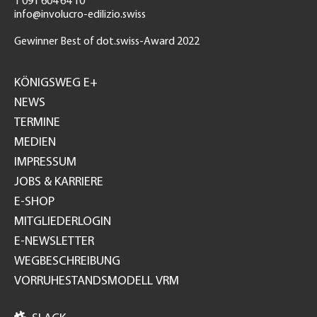
T 091 604 64 10
info@involucro-edilizio.swiss
Gewinner Best of dot.swiss-Award 2022
Footer
GH
KÖNIGSWEG E+
NEWS
TERMINE
MEDIEN
IMPRESSUM
JOBS & KARRIERE
E-SHOP
MITGLIEDERLOGIN
E-NEWSLETTER
WEGBESCHREIBUNG
VORRUHESTANDSMODELL VRM