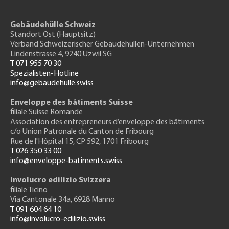
Gebäudehülle Schweiz
Standort Ost (Hauptsitz)
Verband Schweizerischer Gebäudehüllen-Unternehmen
Lindenstrasse 4, 9240 Uzwil SG
T 071 955 70 30
Spezialisten-Hotline
info@gebäudehülle.swiss
Enveloppe des bâtiments Suisse
filiale Suisse Romande
Association des entrepreneurs
d’enveloppe des bâtiments
c/o Union Patronale du Canton de Fribourg
Rue de l'H
ôpital 15
, CP 592, 1701 Fribourg
T 026 350 33 00
info@enveloppe-batiments.swiss
Involucro edilizio Svizzera
filiale Ticino
Via Cantonale 34a, 6928 Manno
T 091 604 64 10
info@involucro-edilizio.swiss