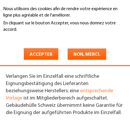
Aller
Nous utilisons des cookies afin de rendre votre expérience en
au
Recherche
ligne plus agréable et de l'améliorer.
contenu
principal
En cliquant sur le bouton Accepter, vous nous donnez votre
You
accord.
Accueil
are
En savoir plus
Unterdächer im Vergleich |
here
Erhöhte Beanspruchung
ACCEPTER
NON, MERCI.
Verlangen Sie im Einzelfall eine schriftliche
Eignungsbestätigung des Lieferanten
beziehungsweise Herstellers; eine
entsprechende
Vorlage
ist im Mitgliederbereich aufgeschaltet.
Gebäudehülle Schweiz übernimmt keine Garantie für
die Eignung der aufgeführten Produkte im Einzelfall.