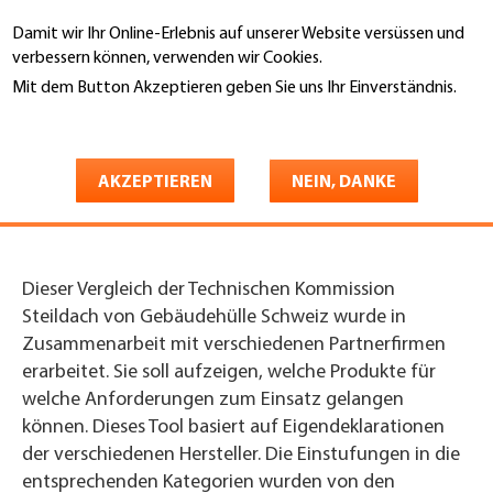
Direkt
Damit wir Ihr Online-Erlebnis auf unserer Website versüssen und
zum
Suche
verbessern können, verwenden wir Cookies.
Inhalt
Mit dem Button Akzeptieren geben Sie uns Ihr Einverständnis.
You
Weitere Informationen
Startseite
are
Unterdächer im Vergleich |
here
AKZEPTIEREN
NEIN, DANKE
Allgemeine Informationen
Dieser Vergleich der Technischen Kommission
Steildach von Gebäudehülle Schweiz wurde in
Zusammenarbeit mit verschiedenen Partnerfirmen
erarbeitet. Sie soll aufzeigen, welche Produkte für
welche Anforderungen zum Einsatz gelangen
können. Dieses Tool basiert auf Eigendeklarationen
der verschiedenen Hersteller. Die Einstufungen in die
entsprechenden Kategorien wurden von den