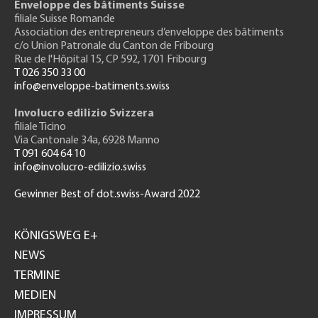
Enveloppe des bâtiments Suisse
filiale Suisse Romande
Association des entrepreneurs
d’enveloppe des bâtiments
c/o Union Patronale du Canton de Fribourg
Rue de l'H
ôpital 15
, CP 592, 1701 Fribourg
T 026 350 33 00
info@enveloppe-batiments.swiss
Involucro edilizio Svizzera
filiale Ticino
Via Cantonale 34a, 6928 Manno
T 091 604 64 10
info@involucro-edilizio.swiss
Gewinner Best of dot.swiss-Award 2022
Footer
GH
KÖNIGSWEG E+
NEWS
TERMINE
MEDIEN
IMPRESSUM