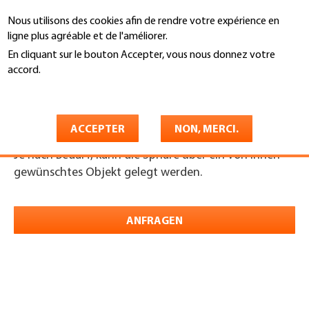
Aller
Nous utilisons des cookies afin de rendre votre expérience en
au
Recherche
ligne plus agréable et de l'améliorer.
contenu
principal
En cliquant sur le bouton Accepter, vous nous donnez votre
You
accord.
Accueil
are
En savoir plus
Imagebilder-Serie
here
ACCEPTER
NON, MERCI.
Je nach Bedarf, kann die Sphäre über ein von Ihnen
gewünschtes Objekt gelegt werden.
ANFRAGEN