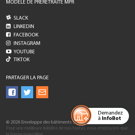
MODELE DE PRERETRAITE MPR

SLACK

LINKEDIN

FACEBOOK

INSTAGRAM

YOUTUBE
TIKTOK
PARTAGER LA PAGE
Demandez
à
InfoBot
© 2026 Enveloppe des bâtiments Suisse
Pour une meilleure lisibilité de nos textes, nous employons que
la forme masculine.