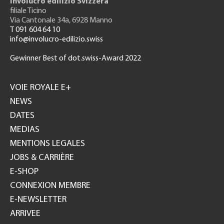
Involucro edilizio Svizzera
filiale Ticino
Via Cantonale 34a, 6928 Manno
T 091 604 64 10
info@involucro-edilizio.swiss
Gewinner Best of dot.swiss-Award 2022
Footer
GH
VOIE ROYALE E+
NEWS
DATES
MEDIAS
MENTIONS LEGALES
JOBS & CARRIÈRE
E-SHOP
CONNEXION MEMBRE
E-NEWSLETTER
ARRIVEE