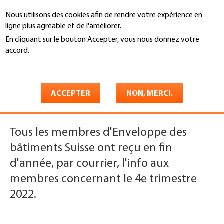
Aller
Nous utilisons des cookies afin de rendre votre expérience en
au
Recherche
ligne plus agréable et de l'améliorer.
contenu
principal
En cliquant sur le bouton Accepter, vous nous donnez votre
You
accord.
Accueil
are
En savoir plus
Pour la nouvelle année
here
ACCEPTER
NON, MERCI.
Mercredi, 21. décembre 2022
Tous les membres d'Enveloppe des
bâtiments Suisse ont reçu en fin
d'année, par courrier, l'info aux
membres concernant le 4e trimestre
2022.