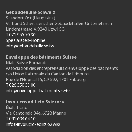
Gebäudehülle Schweiz
Standort Ost (Hauptsitz)
Verband Schweizerischer Gebäudehüllen-Unternehmen
Lindenstrasse 4, 9240 Uzwil SG
T 071 955 70 30
Spezialisten-Hotline
info@gebäudehülle.swiss
Enveloppe des bâtiments Suisse
filiale Suisse Romande
Association des entrepreneurs
d’enveloppe des bâtiments
c/o Union Patronale du Canton de Fribourg
Rue de l'H
ôpital 15
, CP 592, 1701 Fribourg
T 026 350 33 00
info@enveloppe-batiments.swiss
Involucro edilizio Svizzera
filiale Ticino
Via Cantonale 34a, 6928 Manno
T 091 604 64 10
info@involucro-edilizio.swiss