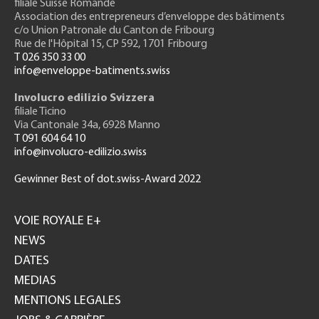
filiale Suisse Romande
Association des entrepreneurs
d’enveloppe des bâtiments
c/o Union Patronale du Canton de Fribourg
Rue de l'H
ôpital 15
, CP 592, 1701 Fribourg
T 026 350 33 00
info@enveloppe-batiments.swiss
Involucro edilizio Svizzera
filiale Ticino
Via Cantonale 34a, 6928 Manno
T 091 604 64 10
info@involucro-edilizio.swiss
Gewinner Best of dot.swiss-Award 2022
Footer
GH
VOIE ROYALE E+
NEWS
DATES
MEDIAS
MENTIONS LEGALES