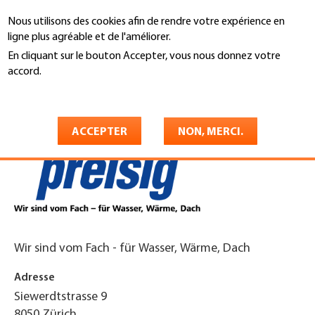
Aller
Nous utilisons des cookies afin de rendre votre expérience en
au
Recherche
ligne plus agréable et de l'améliorer.
contenu
principal
En cliquant sur le bouton Accepter, vous nous donnez votre
You
accord.
Accueil
are
En savoir plus
Preisig AG
here
ACCEPTER
NON, MERCI.
Wir sind vom Fach - für Wasser, Wärme, Dach
Adresse
Siewerdtstrasse 9
8050
Zürich