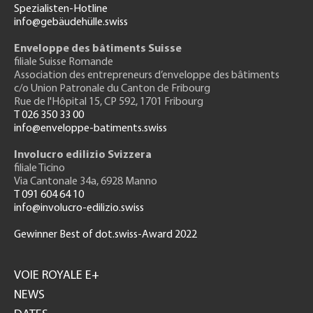
Spezialisten-Hotline
info@gebäudehülle.swiss
Enveloppe des bâtiments Suisse
filiale Suisse Romande
Association des entrepreneurs
d’enveloppe des bâtiments
c/o Union Patronale du Canton de Fribourg
Rue de l'H
ôpital 15
, CP 592, 1701 Fribourg
T 026 350 33 00
info@enveloppe-batiments.swiss
Involucro edilizio Svizzera
filiale Ticino
Via Cantonale 34a, 6928 Manno
T 091 604 64 10
info@involucro-edilizio.swiss
Gewinner Best of dot.swiss-Award 2022
Footer
GH
VOIE ROYALE E+
NEWS