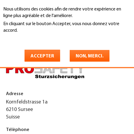
Aller
Nous utilisons des cookies afin de rendre votre expérience en
au
Recherche
ligne plus agréable et de l'améliorer.
contenu
principal
En cliquant sur le bouton Accepter, vous nous donnez votre
You
accord.
Accueil
are
En savoir plus
ProSafety AG
here
ACCEPTER
NON, MERCI.
Adresse
Kornfeldstrasse 1a
6210
Sursee
Suisse
Télèphone