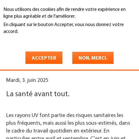
Aller
Nous utilisons des cookies afin de rendre votre expérience en
au
Recherche
ligne plus agréable et de l'améliorer.
contenu
principal
En cliquant sur le bouton Accepter, vous nous donnez votre
You
accord.
Accueil
are
En savoir plus
Protégez-vous contre les
here
dangers des rayons UV.
ACCEPTER
NON, MERCI.
Mardi, 3. juin 2025
La santé avant tout.
Les rayons UV font partie des risques sanitaires les
plus fréquents, mais aussi les plus sous-estimés, dans
le cadre du travail quotidien en extérieur. En
particulier entre avril et septembre. C'est en juin et