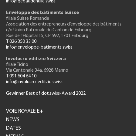
info@gebäudehülle.swiss
Enveloppe des bâtiments Suisse
filiale Suisse Romande
Association des entrepreneurs
d’enveloppe des bâtiments
c/o Union Patronale du Canton de Fribourg
Rue de l'H
ôpital 15
, CP 592, 1701 Fribourg
T 026 350 33 00
info@enveloppe-batiments.swiss
Involucro edilizio Svizzera
filiale Ticino
Via Cantonale 34a, 6928 Manno
T 091 604 64 10
info@involucro-edilizio.swiss
Gewinner Best of dot.swiss-Award 2022
Footer
GH
VOIE ROYALE E+
NEWS
DATES