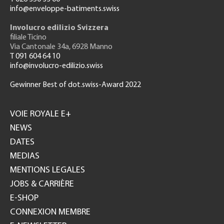
info@enveloppe-batiments.swiss
Involucro edilizio Svizzera
filiale Ticino
Via Cantonale 34a, 6928 Manno
T 091 604 64 10
info@involucro-edilizio.swiss
Gewinner Best of dot.swiss-Award 2022
Footer
GH
VOIE ROYALE E+
NEWS
DATES
MEDIAS
MENTIONS LEGALES
JOBS & CARRIÈRE
E-SHOP
CONNEXION MEMBRE