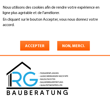
Aller
Nous utilisons des cookies afin de rendre votre expérience en
au
Recherche
ligne plus agréable et de l'améliorer.
contenu
principal
En cliquant sur le bouton Accepter, vous nous donnez votre
You
accord.
Accueil
are
En savoir plus
RG Bau AG
here
ACCEPTER
NON, MERCI.