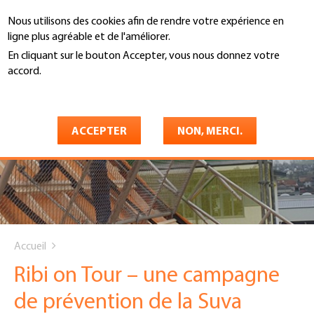
Aller
Nous utilisons des cookies afin de rendre votre expérience en
au
Recherche
ligne plus agréable et de l'améliorer.
contenu
principal
En cliquant sur le bouton Accepter, vous nous donnez votre
accord.
En savoir plus
ACCEPTER
NON, MERCI.
You
Accueil
are
Ribi on Tour – une campagne
here
de prévention de la Suva