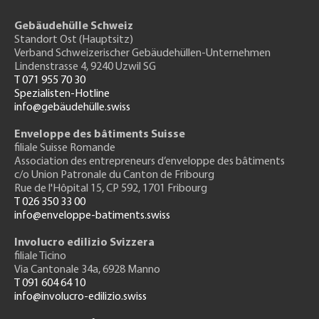
Gebäudehülle Schweiz
Standort Ost (Hauptsitz)
Verband Schweizerischer Gebäudehüllen-Unternehmen
Lindenstrasse 4, 9240 Uzwil SG
T 071 955 70 30
Spezialisten-Hotline
info@gebäudehülle.swiss
Enveloppe des bâtiments Suisse
filiale Suisse Romande
Association des entrepreneurs
d’enveloppe des bâtiments
c/o Union Patronale du Canton de Fribourg
Rue de l'H
ôpital 15
, CP 592, 1701 Fribourg
T 026 350 33 00
info@enveloppe-batiments.swiss
Involucro edilizio Svizzera
filiale Ticino
Via Cantonale 34a, 6928 Manno
T 091 604 64 10
info@involucro-edilizio.swiss