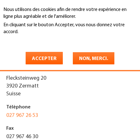
Aller
Nous utilisons des cookies afin de rendre votre expérience en
au
Recherche
ligne plus agréable et de l'améliorer.
contenu
principal
En cliquant sur le bouton Accepter, vous nous donnez votre
You
accord.
Accueil
are
En savoir plus
Richard Gruber AG
here
ACCEPTER
NON, MERCI.
Adresse
Flecksteinweg 20
3920
Zermatt
Suisse
Télèphone
027 967 26 53
Fax
027 967 46 30