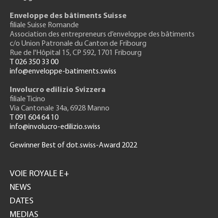
Enveloppe des bâtiments Suisse
filiale Suisse Romande
Association des entrepreneurs
d’enveloppe des bâtiments
c/o Union Patronale du Canton de Fribourg
Rue de l'H
ôpital 15
, CP 592, 1701 Fribourg
T 026 350 33 00
info@enveloppe-batiments.swiss
Involucro edilizio Svizzera
filiale Ticino
Via Cantonale 34a, 6928 Manno
T 091 604 64 10
info@involucro-edilizio.swiss
Gewinner Best of dot.swiss-Award 2022
Footer
GH
VOIE ROYALE E+
NEWS
DATES
MEDIAS