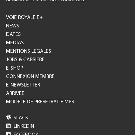
Gewinner Best of dot.swiss-Award 2022
Footer
GH
VOIE ROYALE E+
NEWS
DATES
MEDIAS
MENTIONS LEGALES
JOBS & CARRIÈRE
E-SHOP
CONNEXION MEMBRE
E-NEWSLETTER
ARRIVEE
MODELE DE PRERETRAITE MPR

SLACK

LINKEDIN

FACEBOOK