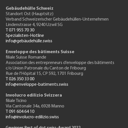
Gebäudehülle Schweiz
Standort Ost (Hauptsitz)
Verband Schweizerischer Gebäudehüllen-Unternehmen
Lindenstrasse 4, 9240 Uzwil SG
T 071 955 70 30
Spezialisten-Hotline
info@gebäudehülle.swiss
Enveloppe des bâtiments Suisse
filiale Suisse Romande
Association des entrepreneurs
d’enveloppe des bâtiments
c/o Union Patronale du Canton de Fribourg
Rue de l'H
ôpital 15
, CP 592, 1701 Fribourg
T 026 350 33 00
info@enveloppe-batiments.swiss
Involucro edilizio Svizzera
filiale Ticino
Via Cantonale 34a, 6928 Manno
T 091 604 64 10
info@involucro-edilizio.swiss