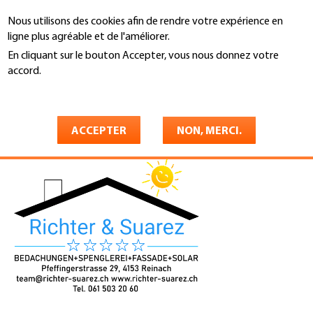
Aller
Nous utilisons des cookies afin de rendre votre expérience en
au
Recherche
ligne plus agréable et de l'améliorer.
contenu
principal
En cliquant sur le bouton Accepter, vous nous donnez votre
You
accord.
Accueil
are
En savoir plus
Richter & Suarez GmbH
here
ACCEPTER
NON, MERCI.