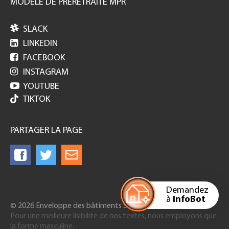
MODELE DE PRERETRAITE MPR

SLACK

LINKEDIN

FACEBOOK

INSTAGRAM

YOUTUBE
TIKTOK
PARTAGER LA PAGE
Demandez
à
InfoBot
© 2026 Enveloppe des bâtiments Suisse
Pour une meilleure lisibilité de nos textes, nous employons que
la forme masculine.