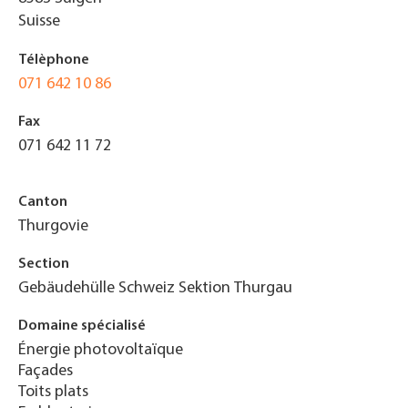
Suisse
Télèphone
071 642 10 86
Fax
071 642 11 72
Canton
Thurgovie
Section
Gebäudehülle Schweiz Sektion Thurgau
Domaine spécialisé
Énergie photovoltaïque
Façades
Toits plats