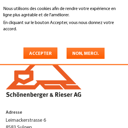
Aller
Nous utilisons des cookies afin de rendre votre expérience en
au
Recherche
ligne plus agréable et de l'améliorer.
contenu
principal
En cliquant sur le bouton Accepter, vous nous donnez votre
You
accord.
Accueil
are
En savoir plus
Rieser & Schönenberger AG
here
ACCEPTER
NON, MERCI.
Adresse
Leimackerstrasse 6
8583
Sulgen