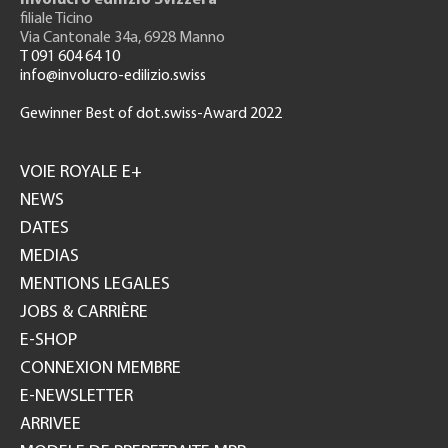
filiale Ticino
Via Cantonale 34a, 6928 Manno
T 091 604 64 10
info@involucro-edilizio.swiss
Gewinner Best of dot.swiss-Award 2022
Footer
GH
VOIE ROYALE E+
NEWS
DATES
MEDIAS
MENTIONS LEGALES
JOBS & CARRIÈRE
E-SHOP
CONNEXION MEMBRE
E-NEWSLETTER
ARRIVEE