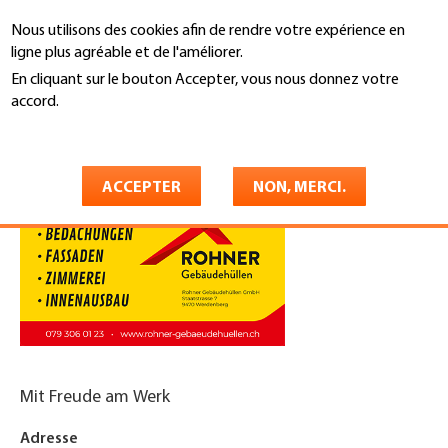
Aller
Nous utilisons des cookies afin de rendre votre expérience en
au
Recherche
ligne plus agréable et de l'améliorer.
contenu
principal
En cliquant sur le bouton Accepter, vous nous donnez votre
You
accord.
Accueil
are
En savoir plus
Rohner Gebäudehüllen GmbH
here
ACCEPTER
NON, MERCI.
Mit Freude am Werk
Adresse