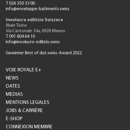
T 026 350 33 00
info@enveloppe-batiments.swiss
Involucro edilizio Svizzera
filiale Ticino
Via Cantonale 34a, 6928 Manno
T 091 604 64 10
info@involucro-edilizio.swiss
Gewinner Best of dot.swiss-Award 2022
Footer
GH
VOIE ROYALE E+
NEWS
DATES
MEDIAS
MENTIONS LEGALES
JOBS & CARRIÈRE
E-SHOP
CONNEXION MEMBRE