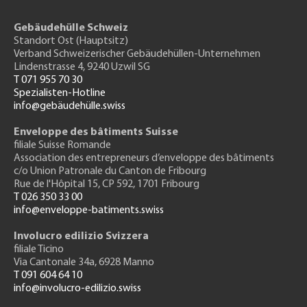
Gebäudehülle Schweiz
Standort Ost (Hauptsitz)
Verband Schweizerischer Gebäudehüllen-Unternehmen
Lindenstrasse 4, 9240 Uzwil SG
T 071 955 70 30
Spezialisten-Hotline
info@gebäudehülle.swiss
Enveloppe des bâtiments Suisse
filiale Suisse Romande
Association des entrepreneurs
d’enveloppe des bâtiments
c/o Union Patronale du Canton de Fribourg
Rue de l'H
ôpital 15
, CP 592, 1701 Fribourg
T 026 350 33 00
info@enveloppe-batiments.swiss
Involucro edilizio Svizzera
filiale Ticino
Via Cantonale 34a, 6928 Manno
T 091 604 64 10
info@involucro-edilizio.swiss