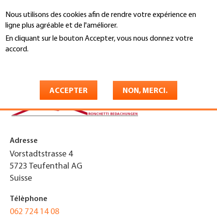
Aller
Nous utilisons des cookies afin de rendre votre expérience en
au
Recherche
ligne plus agréable et de l'améliorer.
contenu
principal
En cliquant sur le bouton Accepter, vous nous donnez votre
You
accord.
Accueil
are
En savoir plus
Ronchetti Bedachungen GmbH
here
ACCEPTER
NON, MERCI.
Adresse
Vorstadtstrasse 4
5723
Teufenthal AG
Suisse
Télèphone
062 724 14 08