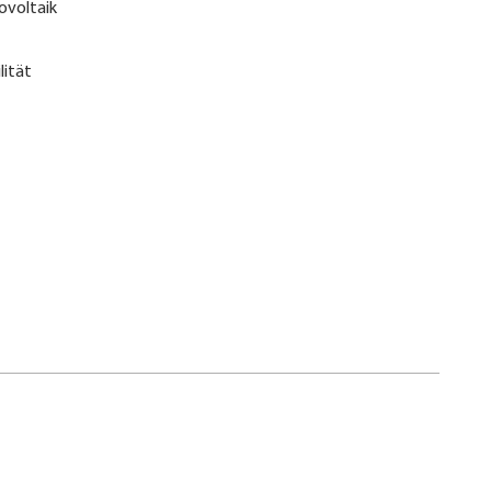
ovoltaik
lität