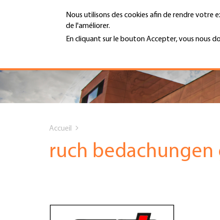
Aller
Nous utilisons des cookies afin de rendre votre e
au
de l'améliorer.
contenu
MENU
principal
En cliquant sur le bouton Accepter, vous nous d
En savoir plus
Hauptnavigation
PORTRAIT
SERVICES
You
INFOTHÈQUE
Accueil
are
ruch bedachungen
DATES
here
AFFILIATION
JOBS & CARRIÈRE