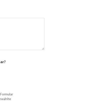
lar?
 Formular
gewählte