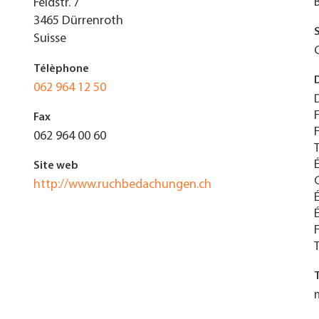
Feldstr. 7
3465
Dürrenroth
Suisse
Télèphone
062 964 12 50
Fax
062 964 00 60
Site web
http://www.ruchbedachungen.ch