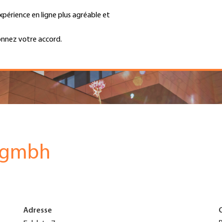
xpérience en ligne plus agréable et
Trouver une entreprise
Emplois et ca
Recherche
GH
onnez votre accord.
Top
Menu
 gmbh
Adresse