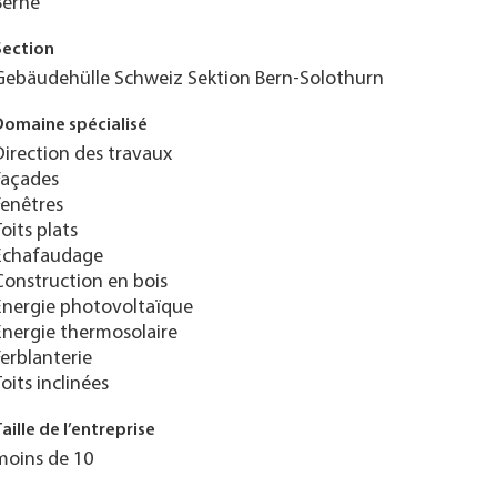
Berne
Section
Gebäudehülle Schweiz Sektion Bern-Solothurn
Domaine spécialisé
Direction des travaux
Façades
Fenêtres
Toits plats
Échafaudage
Construction en bois
Énergie photovoltaïque
Énergie thermosolaire
Ferblanterie
Toits inclinées
Taille de l’entreprise
moins de 10