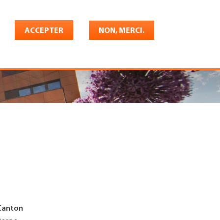
Français
rrière
ACCEPTER
Shop
Konto
NON, MERCI.
Canton