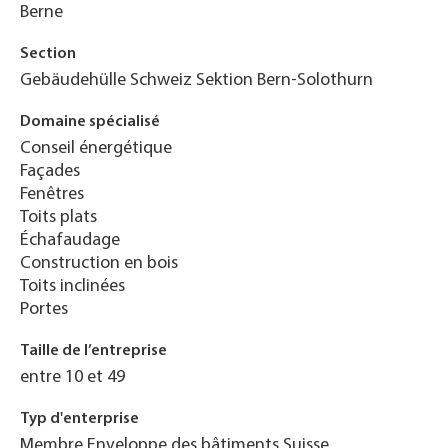
Berne
Section
Gebäudehülle Schweiz Sektion Bern-Solothurn
Domaine spécialisé
Conseil énergétique
Façades
Fenêtres
Toits plats
Échafaudage
Construction en bois
Toits inclinées
Portes
Taille de l’entreprise
entre 10 et 49
Typ d'enterprise
Membre Enveloppe des bâtiments Suisse