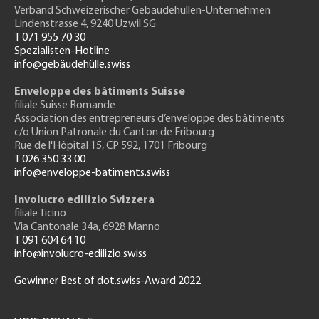
Verband Schweizerischer Gebäudehüllen-Unternehmen
Lindenstrasse 4, 9240 Uzwil SG
T 071 955 70 30
Spezialisten-Hotline
info@gebäudehülle.swiss
Enveloppe des bâtiments Suisse
filiale Suisse Romande
Association des entrepreneurs
d’enveloppe des bâtiments
c/o Union Patronale du Canton de Fribourg
Rue de l'H
ôpital 15
, CP 592, 1701 Fribourg
T 026 350 33 00
info@enveloppe-batiments.swiss
Involucro edilizio Svizzera
filiale Ticino
Via Cantonale 34a, 6928 Manno
T 091 604 64 10
info@involucro-edilizio.swiss
Gewinner Best of dot.swiss-Award 2022
Footer
GH