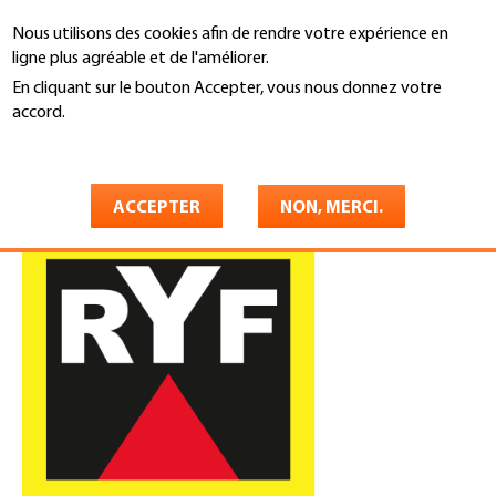
Aller
Nous utilisons des cookies afin de rendre votre expérience en
au
Recherche
ligne plus agréable et de l'améliorer.
contenu
principal
En cliquant sur le bouton Accepter, vous nous donnez votre
You
accord.
Accueil
are
En savoir plus
Ryf Holzbau Bedachungen AG
here
ACCEPTER
NON, MERCI.