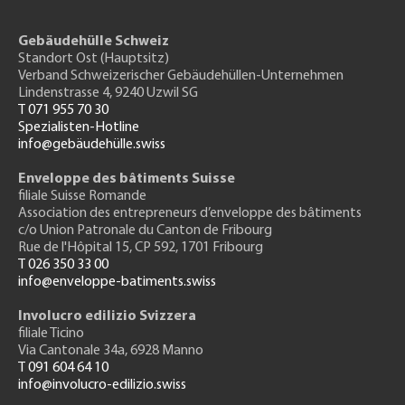
Gebäudehülle Schweiz
Standort Ost (Hauptsitz)
Verband Schweizerischer Gebäudehüllen-Unternehmen
Lindenstrasse 4, 9240 Uzwil SG
T 071 955 70 30
Spezialisten-Hotline
info@gebäudehülle.swiss
Enveloppe des bâtiments Suisse
filiale Suisse Romande
Association des entrepreneurs
d’enveloppe des bâtiments
c/o Union Patronale du Canton de Fribourg
Rue de l'H
ôpital 15
, CP 592, 1701 Fribourg
T 026 350 33 00
info@enveloppe-batiments.swiss
Involucro edilizio Svizzera
filiale Ticino
Via Cantonale 34a, 6928 Manno
T 091 604 64 10
info@involucro-edilizio.swiss