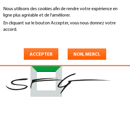
Aller
Nous utilisons des cookies afin de rendre votre expérience en
au
Recherche
ligne plus agréable et de l'améliorer.
contenu
principal
En cliquant sur le bouton Accepter, vous nous donnez votre
You
accord.
Accueil
are
En savoir plus
SFG
here
ACCEPTER
NON, MERCI.