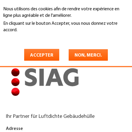
Aller
Nous utilisons des cookies afin de rendre votre expérience en
au
Recherche
ligne plus agréable et de l'améliorer.
contenu
principal
En cliquant sur le bouton Accepter, vous nous donnez votre
You
accord.
Accueil
are
En savoir plus
SIAG SCHWARZ AG
here
ACCEPTER
NON, MERCI.
Ihr Partner für Luftdichte Gebäudehülle
Adresse