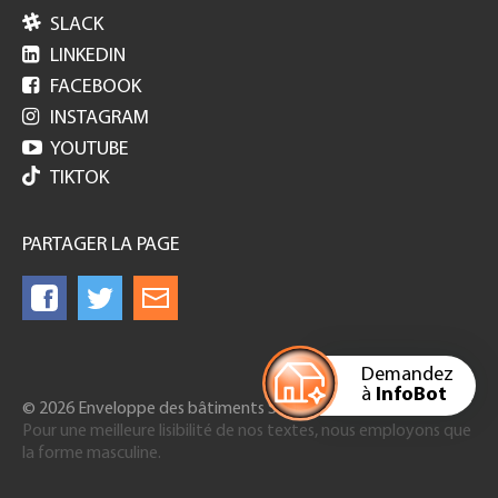

SLACK

LINKEDIN

FACEBOOK

INSTAGRAM

YOUTUBE
TIKTOK
PARTAGER LA PAGE
Demandez
à
InfoBot
© 2026 Enveloppe des bâtiments Suisse
Pour une meilleure lisibilité de nos textes, nous employons que
la forme masculine.