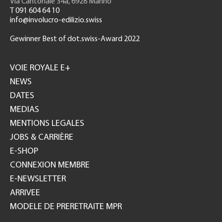
Via Cantonale 34a, 6928 Manno
T 091 604 64 10
info@involucro-edilizio.swiss
Gewinner Best of dot.swiss-Award 2022
Footer
GH
VOIE ROYALE E+
NEWS
DATES
MEDIAS
MENTIONS LEGALES
JOBS & CARRIÈRE
E-SHOP
CONNEXION MEMBRE
E-NEWSLETTER
ARRIVEE
MODELE DE PRERETRAITE MPR