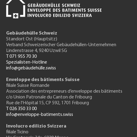
Gebäudehülle Schweiz
Standort Ost (Hauptsitz)
Verband Schweizerischer Gebäudehüllen-Unternehmen
Lindenstrasse 4, 9240 Uzwil SG
T 071 955 70 30
Spezialisten-Hotline
info@gebäudehülle.swiss
Enveloppe des bâtiments Suisse
filiale Suisse Romande
Association des entrepreneurs
d’enveloppe des bâtiments
c/o Union Patronale du Canton de Fribourg
Rue de l'H
ôpital 15
, CP 592, 1701 Fribourg
T 026 350 33 00
info@enveloppe-batiments.swiss
Involucro edilizio Svizzera
filiale Ticino