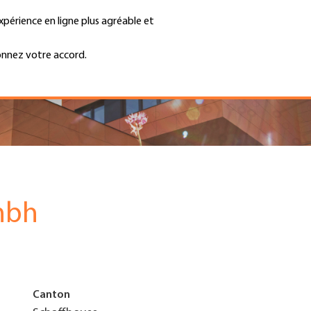
xpérience en ligne plus agréable et
Trouver une entreprise
Emplois et ca
Recherche
GH
onnez votre accord.
Top
Menu
mbh
Canton