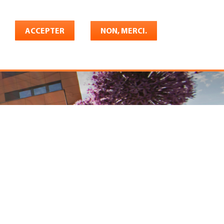
Français
rrière
ACCEPTER
Shop
Konto
NON, MERCI.