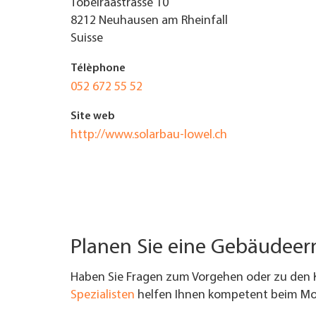
Tobelraastrasse 10
8212
Neuhausen am Rheinfall
TROUVER ENTREPRISE
Suisse
MAGAZINE SPÉCIALISÉ
Télèphone
052 672 55 52
Site web
http://www.solarbau-lowel.ch
Planen Sie eine Gebäudee
Haben Sie Fragen zum Vorgehen oder zu den 
Spezialisten
helfen Ihnen kompetent beim Mod