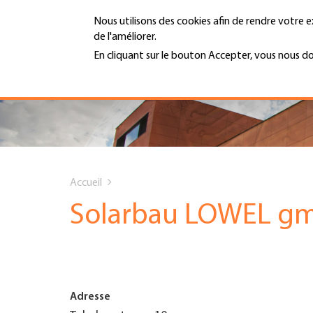
Aller
Nous utilisons des cookies afin de rendre votre e
au
de l'améliorer.
contenu
MENU
principal
En cliquant sur le bouton Accepter, vous nous d
En savoir plus
Hauptnavigation
PORTRAIT
SERVICES
You
INFOTHÈQUE
Accueil
are
Solarbau LOWEL g
DATES
here
AFFILIATION
Adresse
JOBS & CARRIÈRE