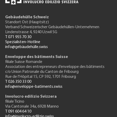
Gebäudehülle Schweiz
Standort Ost (Hauptsitz)
Verband Schweizerischer Gebäudehüllen-Unternehmen
Lindenstrasse 4, 9240 Uzwil SG
T 071 955 70 30
Spezialisten-Hotline
info@gebäudehülle.swiss
Enveloppe des bâtiments Suisse
filiale Suisse Romande
Association des entrepreneurs
d’enveloppe des bâtiments
c/o Union Patronale du Canton de Fribourg
Rue de l'H
ôpital 15
, CP 592, 1701 Fribourg
T 026 350 33 00
info@enveloppe-batiments.swiss
Involucro edilizio Svizzera
filiale Ticino
Via Cantonale 34a, 6928 Manno
T 091 604 64 10
info@involucro-edilizio.swiss