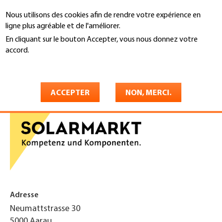
Aller
Nous utilisons des cookies afin de rendre votre expérience en
au
Recherche
ligne plus agréable et de l'améliorer.
contenu
principal
En cliquant sur le bouton Accepter, vous nous donnez votre
You
accord.
Accueil
are
En savoir plus
Solarmarkt GmbH
here
ACCEPTER
NON, MERCI.
Adresse
Neumattstrasse 30
5000
Aarau