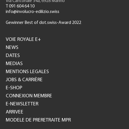
Via Cantonale 34a, 6928 Manno
T 091 604 64 10
info@involucro-edilizio.swiss
Gewinner Best of dot.swiss-Award 2022
Footer
GH
VOIE ROYALE E+
NEWS
DATES
MEDIAS
MENTIONS LEGALES
JOBS & CARRIÈRE
E-SHOP
CONNEXION MEMBRE
E-NEWSLETTER
ARRIVEE
MODELE DE PRERETRAITE MPR