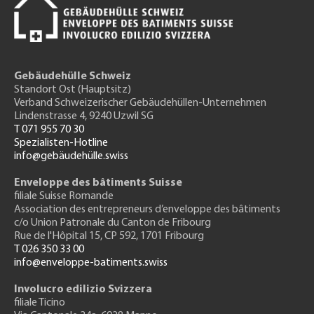
Gebäudehülle Schweiz
Standort Ost (Hauptsitz)
Verband Schweizerischer Gebäudehüllen-Unternehmen
Lindenstrasse 4, 9240 Uzwil SG
T 071 955 70 30
Spezialisten-Hotline
info@gebäudehülle.swiss
Enveloppe des bâtiments Suisse
filiale Suisse Romande
Association des entrepreneurs
d’enveloppe des bâtiments
c/o Union Patronale du Canton de Fribourg
Rue de l'H
ôpital 15
, CP 592, 1701 Fribourg
T 026 350 33 00
info@enveloppe-batiments.swiss
Involucro edilizio Svizzera
filiale Ticino