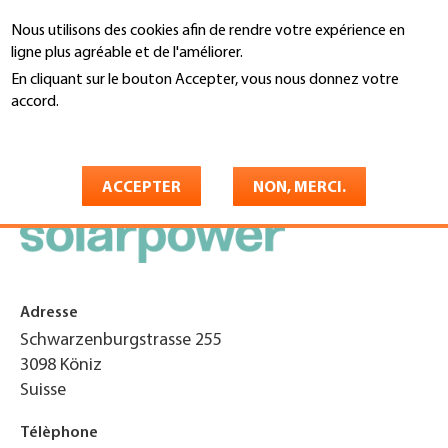
Aller
Nous utilisons des cookies afin de rendre votre expérience en
au
Recherche
ligne plus agréable et de l'améliorer.
contenu
principal
En cliquant sur le bouton Accepter, vous nous donnez votre
You
accord.
Accueil
are
En savoir plus
Solarpower AG
here
ACCEPTER
NON, MERCI.
Adresse
Schwarzenburgstrasse 255
3098
Köniz
Suisse
Télèphone