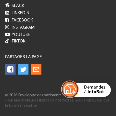

SLACK

LINKEDIN

FACEBOOK

INSTAGRAM

YOUTUBE
TIKTOK
PARTAGER LA PAGE
Demandez
à
InfoBot
© 2026 Enveloppe des bâtiments Suisse
Pour une meilleure lisibilité de nos textes, nous employons que
la forme masculine.