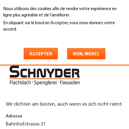
Aller
Nous utilisons des cookies afin de rendre votre expérience en
au
Recherche
ligne plus agréable et de l'améliorer.
contenu
principal
En cliquant sur le bouton Accepter, vous nous donnez votre
You
accord.
Accueil
are
En savoir plus
Spenglerei Schnyder AG
here
ACCEPTER
NON, MERCI.
Wir dichten am besten, auch wenn es sich nicht reimt.
Adresse
Bahnhofstrasse 31