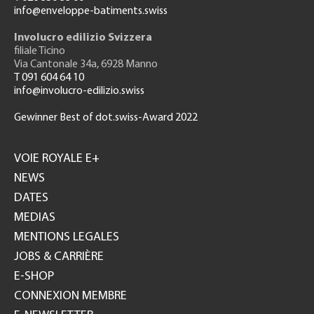
info@enveloppe-batiments.swiss
Involucro edilizio Svizzera
filiale Ticino
Via Cantonale 34a, 6928 Manno
T 091 604 64 10
info@involucro-edilizio.swiss
Gewinner Best of dot.swiss-Award 2022
Footer
GH
VOIE ROYALE E+
NEWS
DATES
MEDIAS
MENTIONS LEGALES
JOBS & CARRIÈRE
E-SHOP
CONNEXION MEMBRE