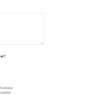
lar?
 Formular
gewählte