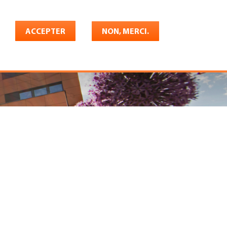
Français
rrière
ACCEPTER
Shop
Konto
NON, MERCI.