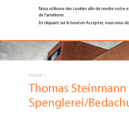
Aller
Nous utilisons des cookies afin de rendre votre e
au
de l'améliorer.
contenu
MENU
principal
En cliquant sur le bouton Accepter, vous nous d
En savoir plus
Hauptnavigation
PORTRAIT
SERVICES
You
INFOTHÈQUE
Accueil
are
Thomas Steinmann
DATES
here
Spenglerei/Bedac
AFFILIATION
JOBS & CARRIÈRE