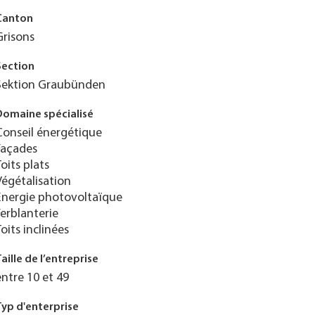
Canton
Grisons
Section
Sektion Graubünden
Domaine spécialisé
Conseil énergétique
Façades
Toits plats
Végétalisation
Énergie photovoltaïque
Ferblanterie
Toits inclinées
Taille de l’entreprise
entre 10 et 49
Typ d'enterprise