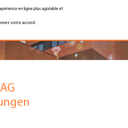
xpérience en ligne plus agréable et
Trouver une entreprise
Emplois et ca
Recherche
GH
onnez votre accord.
Top
Menu
 AG
hungen