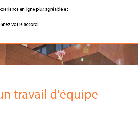
xpérience en ligne plus agréable et
Trouver une entreprise
Emplois et ca
Recherche
GH
onnez votre accord.
Top
Menu
un travail d'équipe