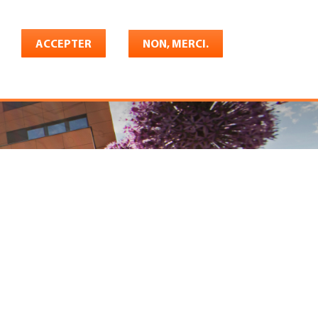
Français
rrière
ACCEPTER
Shop
Konto
NON, MERCI.