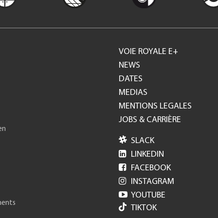
VOIE ROYALE E+
Footer
NEWS
DATES
GH
MEDIAS
MENTIONS LEGALES
JOBS & CARRIÈRE
en

SLACK

LINKEDIN

FACEBOOK

INSTAGRAM

YOUTUBE
ments
TIKTOK