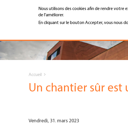
Aller
Nous utilisons des cookies afin de rendre votre e
au
de l'améliorer.
contenu
MENU
principal
En cliquant sur le bouton Accepter, vous nous d
En savoir plus
Hauptnavigation
PORTRAIT
SERVICES
You
INFOTHÈQUE
Accueil
are
Un chantier sûr est 
DATES
here
AFFILIATION
Vendredi, 31. mars 2023
JOBS & CARRIÈRE