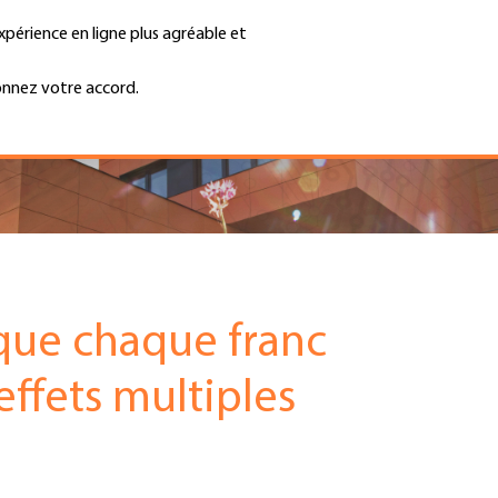
xpérience en ligne plus agréable et
Trouver une entreprise
Emplois et ca
Recherche
GH
onnez votre accord.
Top
Menu
que chaque franc
effets multiples