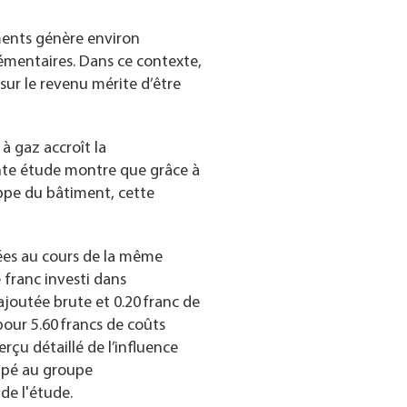
ments génère environ
lémentaires. Dans ce contexte,
sur le revenu mérite d’être
 gaz accroît la
ente étude montre que grâce à
ppe du bâtiment, cette
ées au cours de la même
 franc investi dans
ajoutée brute et 0.20 franc de
pour 5.60 francs de coûts
çu détaillé de l’influence
cipé au groupe
de l'étude.