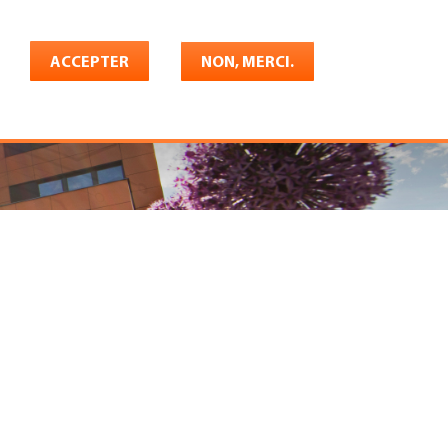
Français
rrière
ACCEPTER
Shop
Konto
NON, MERCI.