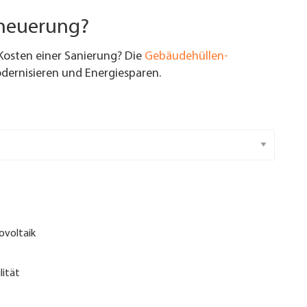
rneuerung?
Kosten einer Sanierung? Die
Gebäudehüllen-
ernisieren und Energiesparen.
ovoltaik
lität