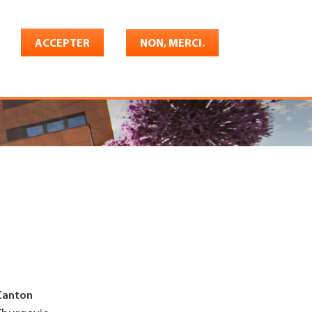
Français
rrière
ACCEPTER
Shop
Konto
NON, MERCI.
Canton