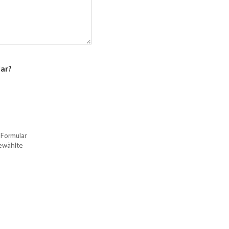
lar?
 Formular
gewählte