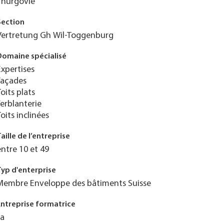
Thurgovie
Section
Vertretung Gh Wil-Toggenburg
Domaine spécialisé
Expertises
Façades
Toits plats
Ferblanterie
Toits inclinées
Taille de l’entreprise
entre 10 et 49
Typ d'enterprise
Membre Enveloppe des bâtiments Suisse
Entreprise formatrice
Ja