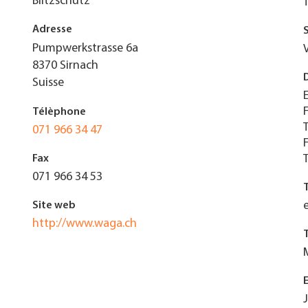
Blitzschutz
Adresse
Pumpwerkstrasse 6a
8370
Sirnach
Suisse
Télèphone
071 966 34 47
Fax
071 966 34 53
Site web
http://www.waga.ch