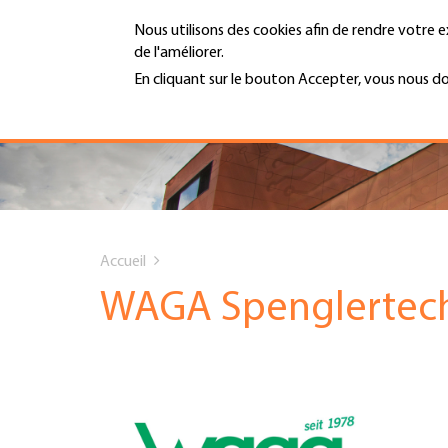
Aller
Nous utilisons des cookies afin de rendre votre e
au
de l'améliorer.
contenu
MENU
principal
En cliquant sur le bouton Accepter, vous nous d
En savoir plus
Hauptnavigation
PORTRAIT
SERVICES
You
INFOTHÈQUE
Accueil
are
WAGA Spenglertec
DATES
here
AFFILIATION
JOBS & CARRIÈRE