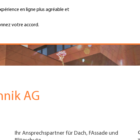
xpérience en ligne plus agréable et
Trouver une entreprise
Emplois et ca
Recherche
GH
onnez votre accord.
Top
Menu
hnik AG
Ihr Ansprechspartner für Dach, FAssade und