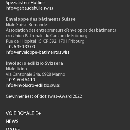
Spezialisten-Hotline
info@gebäudehülle.swiss
Enveloppe des bâtiments Suisse
filiale Suisse Romande
Association des entrepreneurs
d’enveloppe des bâtiments
c/o Union Patronale du Canton de Fribourg
Rue de l'H
ôpital 15
, CP 592, 1701 Fribourg
T 026 350 33 00
info@enveloppe-batiments.swiss
Involucro edilizio Svizzera
filiale Ticino
Via Cantonale 34a, 6928 Manno
T 091 604 64 10
info@involucro-edilizio.swiss
Gewinner Best of dot.swiss-Award 2022
Footer
GH
VOIE ROYALE E+
NEWS
DATES