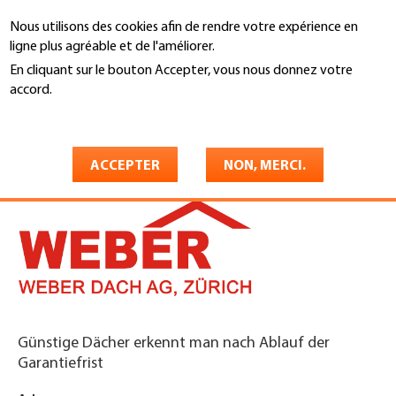
Aller
Nous utilisons des cookies afin de rendre votre expérience en
au
Recherche
ligne plus agréable et de l'améliorer.
contenu
principal
En cliquant sur le bouton Accepter, vous nous donnez votre
You
accord.
Accueil
are
En savoir plus
WEBER DACH AG
here
ACCEPTER
NON, MERCI.
Günstige Dächer erkennt man nach Ablauf der
Garantiefrist