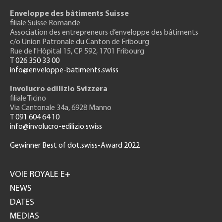
Enveloppe des bâtiments Suisse
filiale Suisse Romande
Association des entrepreneurs
d’enveloppe des bâtiments
c/o Union Patronale du Canton de Fribourg
Rue de l'H
ôpital 15
, CP 592, 1701 Fribourg
T 026 350 33 00
info@enveloppe-batiments.swiss
Involucro edilizio Svizzera
filiale Ticino
Via Cantonale 34a, 6928 Manno
T 091 604 64 10
info@involucro-edilizio.swiss
Gewinner Best of dot.swiss-Award 2022
Footer
GH
VOIE ROYALE E+
NEWS
DATES
MEDIAS