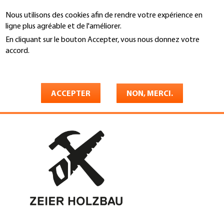
Aller
Nous utilisons des cookies afin de rendre votre expérience en
au
Recherche
ligne plus agréable et de l'améliorer.
contenu
principal
En cliquant sur le bouton Accepter, vous nous donnez votre
You
accord.
Accueil
are
En savoir plus
Zeier Holzbau GmbH
here
ACCEPTER
NON, MERCI.