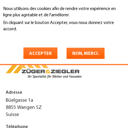
Aller
Nous utilisons des cookies afin de rendre votre expérience en
au
Recherche
ligne plus agréable et de l'améliorer.
contenu
principal
En cliquant sur le bouton Accepter, vous nous donnez votre
You
accord.
Accueil
are
En savoir plus
Züger & Ziegler GmbH
here
ACCEPTER
NON, MERCI.
Adresse
Büelgasse 1a
8855
Wangen SZ
Suisse
Télèphone