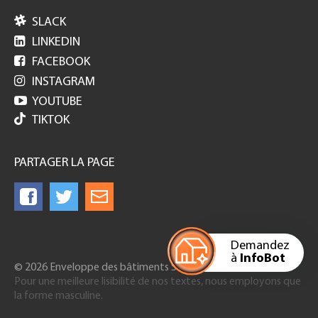

SLACK

LINKEDIN

FACEBOOK

INSTAGRAM

YOUTUBE
TIKTOK
PARTAGER LA PAGE
Demandez
à
InfoBot
© 2026 Enveloppe des bâtiments Suisse
Pour une meilleure lisibilité de nos textes, nous employons que
la forme masculine.