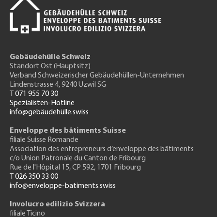
Gebäudehülle Schweiz
Standort Ost (Hauptsitz)
Verband Schweizerischer Gebäudehüllen-Unternehmen
Lindenstrasse 4, 9240 Uzwil SG
T 071 955 70 30
Spezialisten-Hotline
info@gebäudehülle.swiss
Enveloppe des bâtiments Suisse
filiale Suisse Romande
Association des entrepreneurs
d’enveloppe des bâtiments
c/o Union Patronale du Canton de Fribourg
Rue de l'H
ôpital 15
, CP 592, 1701 Fribourg
T 026 350 33 00
info@enveloppe-batiments.swiss
Involucro edilizio Svizzera
filiale Ticino