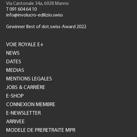
Via Cantonale 34a, 6928 Manno
T 091 604 64 10
info@involucro-edilizio.swiss
Gewinner Best of dot.swiss-Award 2022
Footer
GH
VOIE ROYALE E+
NEWS
DATES
MEDIAS
MENTIONS LEGALES
JOBS & CARRIÈRE
E-SHOP
CONNEXION MEMBRE
E-NEWSLETTER
ARRIVEE
MODELE DE PRERETRAITE MPR