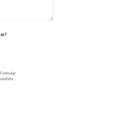
lar?
 Formular
gewählte