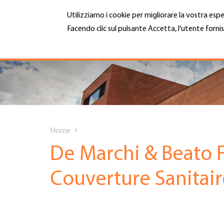
Salta
Utilizziamo i cookie per migliorare la vostra espe
al
contenuto
Facendo clic sul pulsante Accetta, l'utente fornis
MENU
principale
Maggiori informazioni
Hauptnavigation
CHI SIAMO
SERVIZI
You
INFOTECA
Home
are
De Marchi & Beato F
DATE EVENTI
here
Couverture Sanitair
ADESIONE
CARRIERA E LAVORO