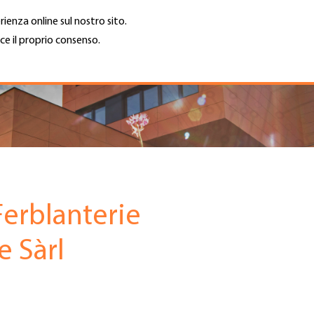
rienza online sul nostro sito.
ce il proprio consenso.
Trova azienda
Lavoro e car
Cerca
GH
Top
Menu
erblanterie
e Sàrl