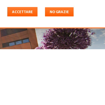
ACCETTARE
NO GRAZIE
Italiano
riera
Shop
Konto