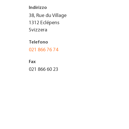
Indirizzo
TROVARE AZIENDA
38, Rue du Village
1312
Eclépens
RIVISTA SPECIALIZZATA
Svizzera
Telefono
021 866 76 74
Fax
021 866 60 23