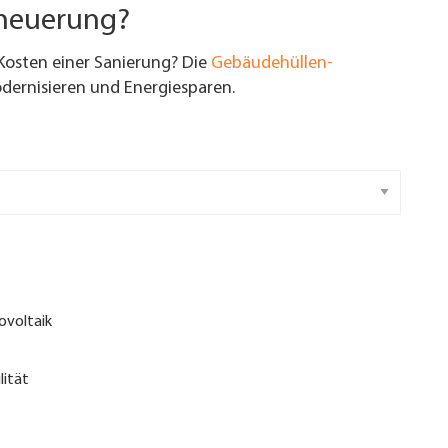
rneuerung?
Kosten einer Sanierung? Die
Gebäudehüllen-
ernisieren und Energiesparen.
ovoltaik
lität