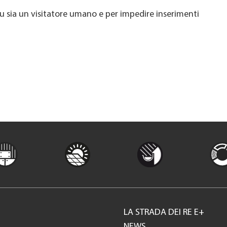
u sia un visitatore umano e per impedire inserimenti
LA STRADA DEI RE E+
Footer
NEWS