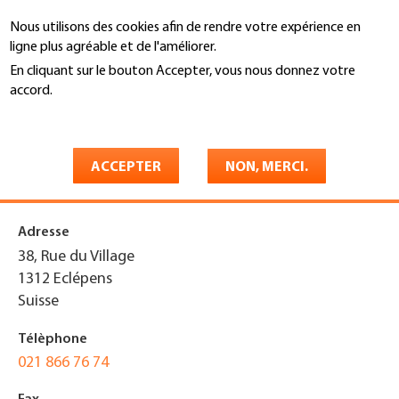
Aller
Nous utilisons des cookies afin de rendre votre expérience en
au
Recherche
ligne plus agréable et de l'améliorer.
contenu
principal
En cliquant sur le bouton Accepter, vous nous donnez votre
You
accord.
Accueil
are
En savoir plus
De Marchi & Beato Ferblanterie
here
Couverture Sanitaire Sàrl
ACCEPTER
NON, MERCI.
Adresse
38, Rue du Village
1312
Eclépens
Suisse
Télèphone
021 866 76 74