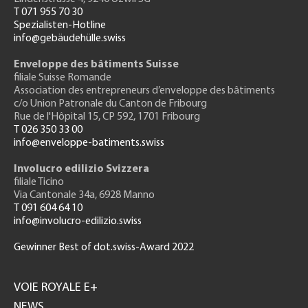
T 071 955 70 30
Spezialisten-Hotline
info@gebäudehülle.swiss
Enveloppe des bâtiments Suisse
filiale Suisse Romande
Association des entrepreneurs
d’enveloppe des bâtiments
c/o Union Patronale du Canton de Fribourg
Rue de l'H
ôpital 15
, CP 592, 1701 Fribourg
T 026 350 33 00
info@enveloppe-batiments.swiss
Involucro edilizio Svizzera
filiale Ticino
Via Cantonale 34a, 6928 Manno
T 091 604 64 10
info@involucro-edilizio.swiss
Gewinner Best of dot.swiss-Award 2022
Footer
GH
VOIE ROYALE E+
NEWS