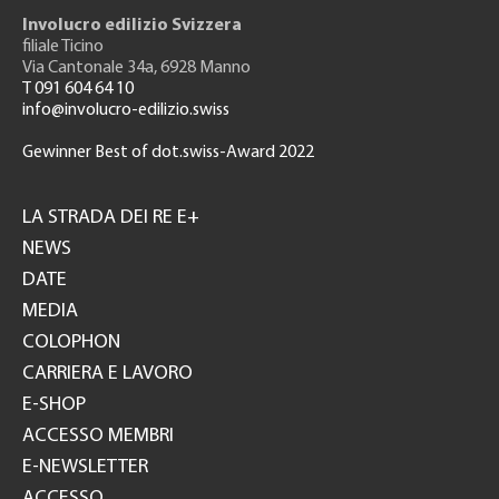
Involucro edilizio Svizzera
filiale Ticino
Via Cantonale 34a, 6928 Manno
T 091 604 64 10
info@involucro-edilizio.swiss
Gewinner Best of dot.swiss-Award 2022
Footer
GH
LA STRADA DEI RE E+
NEWS
DATE
MEDIA
COLOPHON
CARRIERA E LAVORO
E-SHOP
ACCESSO MEMBRI
E-NEWSLETTER
ACCESSO