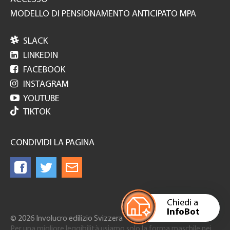
MODELLO DI PENSIONAMENTO ANTICIPATO MPA

SLACK

LINKEDIN

FACEBOOK

INSTAGRAM

YOUTUBE
TIKTOK
CONDIVIDI LA PAGINA
Chiedi a
InfoBot
© 2026 Involucro edilizio Svizzera
Per una migliore leggibilità usiamo solo la forma maschile nei