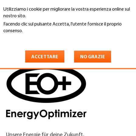
Salta
Utilizziamo i cookie per migliorare la vostra esperienza online sul
al
Cerca
nostro sito.
contenuto
principale
Facendo clic sul pulsante Accetta, l'utente fornisce il proprio
You
consenso.
Home
are
Maggiori informazioni
EnergyOptimizer AG
here
ACCETTARE
NO GRAZIE
Unsere Energie für deine Zukunft.