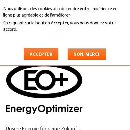
Aller
Nous utilisons des cookies afin de rendre votre expérience en
au
Recherche
ligne plus agréable et de l'améliorer.
contenu
principal
En cliquant sur le bouton Accepter, vous nous donnez votre
You
accord.
Accueil
are
En savoir plus
EnergyOptimizer AG
here
ACCEPTER
NON, MERCI.
Unsere Energie für deine Zukunft.