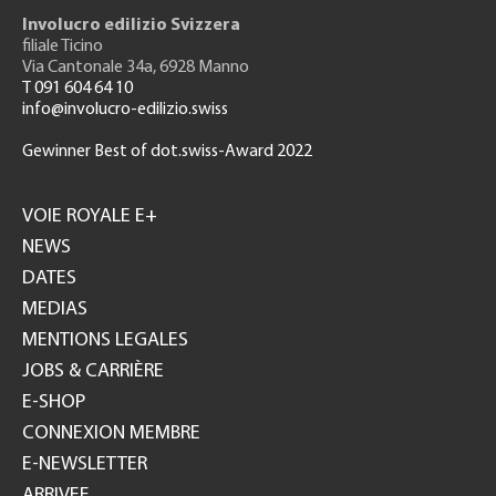
Involucro edilizio Svizzera
filiale Ticino
Via Cantonale 34a, 6928 Manno
T 091 604 64 10
info@involucro-edilizio.swiss
Gewinner Best of dot.swiss-Award 2022
Footer
GH
VOIE ROYALE E+
NEWS
DATES
MEDIAS
MENTIONS LEGALES
JOBS & CARRIÈRE
E-SHOP
CONNEXION MEMBRE
E-NEWSLETTER
ARRIVEE