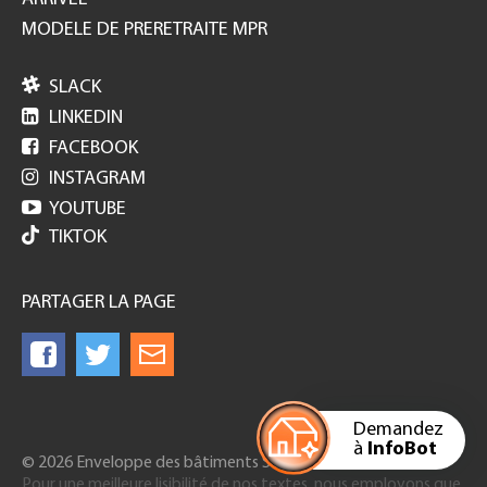
MODELE DE PRERETRAITE MPR

SLACK

LINKEDIN

FACEBOOK

INSTAGRAM

YOUTUBE
TIKTOK
PARTAGER LA PAGE
Demandez
à
InfoBot
© 2026 Enveloppe des bâtiments Suisse
Pour une meilleure lisibilité de nos textes, nous employons que