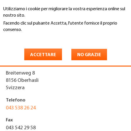
Salta
Utilizziamo i cookie per migliorare la vostra esperienza online sul
al
Cerca
nostro sito.
contenuto
principale
Facendo clic sul pulsante Accetta, l'utente fornisce il proprio
You
consenso.
Home
are
Maggiori informazioni
Harder Bedachungen AG
here
ACCETTARE
NO GRAZIE
Indirizzo
Breitenweg 8
8156
Oberhasli
Svizzera
Telefono
043 538 26 24
Fax
043 542 29 58