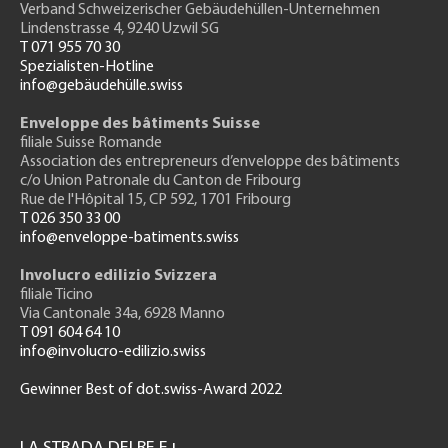
Verband Schweizerischer Gebäudehüllen-Unternehmen
Lindenstrasse 4, 9240 Uzwil SG
T 071 955 70 30
Spezialisten-Hotline
info@gebäudehülle.swiss
Enveloppe des bâtiments Suisse
filiale Suisse Romande
Association des entrepreneurs
d’enveloppe des bâtiments
c/o Union Patronale du Canton de Fribourg
Rue de l'H
ôpital 15
, CP 592, 1701 Fribourg
T 026 350 33 00
info@enveloppe-batiments.swiss
Involucro edilizio Svizzera
filiale Ticino
Via Cantonale 34a, 6928 Manno
T 091 604 64 10
info@involucro-edilizio.swiss
Gewinner Best of dot.swiss-Award 2022
Footer
GH