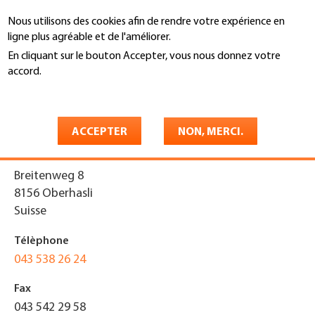
Aller
Nous utilisons des cookies afin de rendre votre expérience en
au
Recherche
ligne plus agréable et de l'améliorer.
contenu
principal
En cliquant sur le bouton Accepter, vous nous donnez votre
You
accord.
Accueil
are
En savoir plus
Harder Bedachungen AG
here
ACCEPTER
NON, MERCI.
Adresse
Breitenweg 8
8156
Oberhasli
Suisse
Télèphone
043 538 26 24
Fax
043 542 29 58