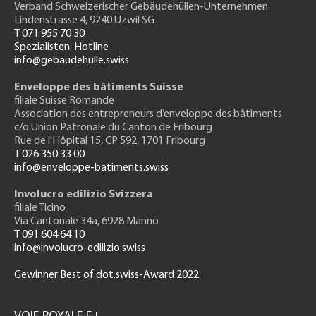
Verband Schweizerischer Gebäudehüllen-Unternehmen
Lindenstrasse 4, 9240 Uzwil SG
T 071 955 70 30
Spezialisten-Hotline
info@gebäudehülle.swiss
Enveloppe des bâtiments Suisse
filiale Suisse Romande
Association des entrepreneurs
d’enveloppe des bâtiments
c/o Union Patronale du Canton de Fribourg
Rue de l'H
ôpital 15
, CP 592, 1701 Fribourg
T 026 350 33 00
info@enveloppe-batiments.swiss
Involucro edilizio Svizzera
filiale Ticino
Via Cantonale 34a, 6928 Manno
T 091 604 64 10
info@involucro-edilizio.swiss
Gewinner Best of dot.swiss-Award 2022
Footer
GH