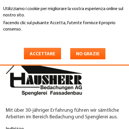
Salta
Utilizziamo i cookie per migliorare la vostra esperienza online sul
al
Cerca
nostro sito.
contenuto
principale
Facendo clic sul pulsante Accetta, l'utente fornisce il proprio
You
consenso.
Home
are
Maggiori informazioni
Hausherr Bedachungen AG
here
ACCETTARE
NO GRAZIE
Mit über 30-jähriger Erfahrung führen wir sämtliche
Arbeiten im Bereich Bedachung und Spenglerei aus.
Indirizzo