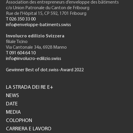
Association des entrepreneurs
d’enveloppe des bâtiments
c/o Union Patronale du Canton de Fribourg
Rue de l'H
ôpital 15
, CP 592, 1701 Fribourg
T 026 350 33 00
info@enveloppe-batiments.swiss
Involucro edilizio Svizzera
filiale Ticino
Via Cantonale 34a, 6928 Manno
T 091 604 64 10
info@involucro-edilizio.swiss
Gewinner Best of dot.swiss-Award 2022
Footer
GH
LA STRADA DEI RE E+
NEWS
DATE
MEDIA
COLOPHON
CARRIERA E LAVORO