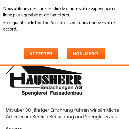
Aller
Nous utilisons des cookies afin de rendre votre expérience en
au
Recherche
ligne plus agréable et de l'améliorer.
contenu
principal
En cliquant sur le bouton Accepter, vous nous donnez votre
You
accord.
Accueil
are
En savoir plus
Hausherr Bedachungen AG
here
ACCEPTER
NON, MERCI.
Mit über 30-jähriger Erfahrung führen wir sämtliche
Arbeiten im Bereich Bedachung und Spenglerei aus.
Adresse