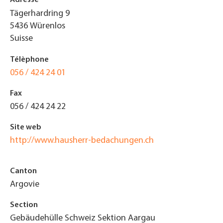
Tägerhardring 9
5436
Würenlos
Suisse
Télèphone
056 / 424 24 01
Fax
056 / 424 24 22
Site web
http://www.hausherr-bedachungen.ch
Canton
Argovie
Section
Gebäudehülle Schweiz Sektion Aargau