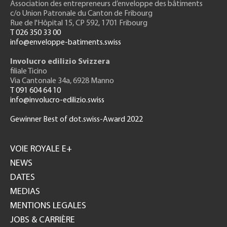
Association des entrepreneurs
d’enveloppe des bâtiments
c/o Union Patronale du Canton de Fribourg
Rue de l'H
ôpital 15
, CP 592, 1701 Fribourg
T 026 350 33 00
info@enveloppe-batiments.swiss
Involucro edilizio Svizzera
filiale Ticino
Via Cantonale 34a, 6928 Manno
T 091 604 64 10
info@involucro-edilizio.swiss
Gewinner Best of dot.swiss-Award 2022
Footer
GH
VOIE ROYALE E+
NEWS
DATES
MEDIAS
MENTIONS LEGALES
JOBS & CARRIÈRE